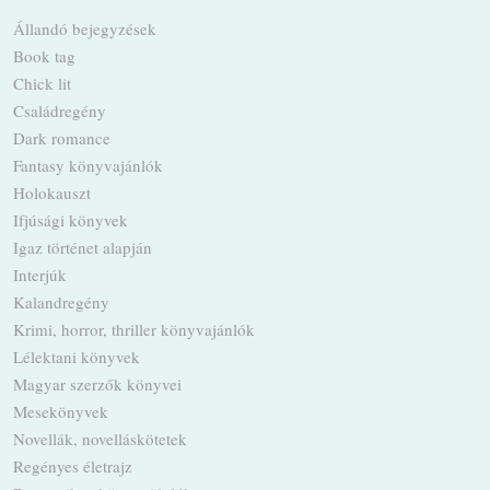
Állandó bejegyzések
Book tag
Chick lit
Családregény
Dark romance
Fantasy könyvajánlók
Holokauszt
Ifjúsági könyvek
Igaz történet alapján
Interjúk
Kalandregény
Krimi, horror, thriller könyvajánlók
Lélektani könyvek
Magyar szerzők könyvei
Mesekönyvek
Novellák, novelláskötetek
Regényes életrajz