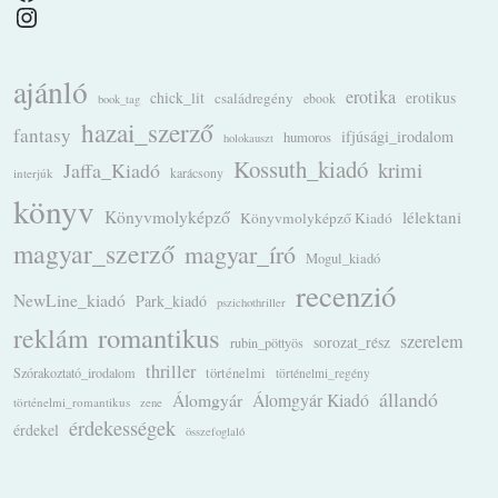
Instagram
ajánló
erotika
chick_lit
családregény
erotikus
ebook
book_tag
hazai_szerző
fantasy
ifjúsági_irodalom
humoros
holokauszt
Kossuth_kiadó
krimi
Jaffa_Kiadó
karácsony
interjúk
könyv
Könyvmolyképző
lélektani
Könyvmolyképző Kiadó
magyar_szerző
magyar_író
Mogul_kiadó
recenzió
NewLine_kiadó
Park_kiadó
pszichothriller
romantikus
reklám
szerelem
sorozat_rész
rubin_pöttyös
thriller
Szórakoztató_irodalom
történelmi
történelmi_regény
állandó
Álomgyár
Álomgyár Kiadó
történelmi_romantikus
zene
érdekességek
érdekel
összefoglaló