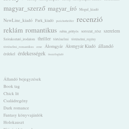
magyar_szerző
magyar_író
Mogul_kiadó
recenzió
NewLine_kiadó
Park_kiadó
pszichothriller
romantikus
reklám
szerelem
sorozat_rész
rubin_pöttyös
thriller
Szórakoztató_irodalom
történelmi
történelmi_regény
állandó
Álomgyár
Álomgyár Kiadó
történelmi_romantikus
zene
érdekességek
érdekel
összefoglaló
Állandó bejegyzések
Book tag
Chick lit
Családregény
Dark romance
Fantasy könyvajánlók
Holokauszt