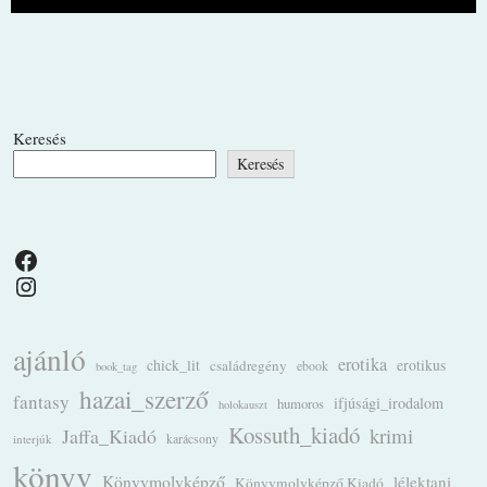
Keresés
Keresés
Facebook
Instagram
ajánló
erotika
chick_lit
családregény
erotikus
ebook
book_tag
hazai_szerző
fantasy
ifjúsági_irodalom
humoros
holokauszt
Kossuth_kiadó
krimi
Jaffa_Kiadó
karácsony
interjúk
könyv
Könyvmolyképző
lélektani
Könyvmolyképző Kiadó