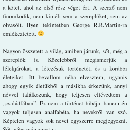
a kötet, ahol az első rész véget ért. A szerző nem
finomkodik, nem kíméli sem a szereplőket, sem az
olvasóit. Ilyen tekintetben George R.R.Martin-ra
emlékeztetett.
Nagyon összetett a világ, amiben járunk, sőt, még a
szereplők is. Közelebbről megismerjük a
lélekjárókat, a létezésük történetét, és a korábbi
életeiket. Itt bevallom néha elvesztem, ugyanis
ahogy egyik életükből a másikba érkezünk, annyi
névvel találkozunk, hogy teljesen eltévedtem a
„családfában”. Ez nem a történet hibája, hanem én
vagyok teljesen analfabéta, ha nevekről van szó.
Képtelen vagyok sok nevet egyszerre megjegyezni.
Sőt, néha még egyet is…