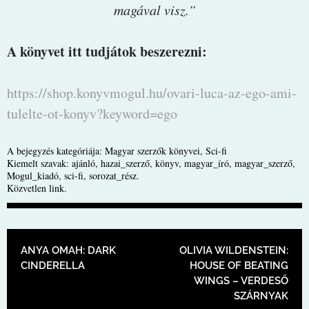
magával visz.”
A könyvet itt tudjátok beszerezni:
https://shop.konyvmogul.hu/ovari-luca-az-ego-ami-
tulelte-ot-konyv?keyword=ego
A bejegyzés kategóriája:
Magyar szerzők könyvei
,
Sci-fi
Kiemelt szavak:
ajánló
,
hazai_szerző
,
könyv
,
magyar_író
,
magyar_szerző
,
Mogul_kiadó
,
sci-fi
,
sorozat_rész
.
Közvetlen link
.
BEJEGYZÉS NAVIGÁCIÓ
ANYA OMAH: DARK
OLIVIA WILDENSTEIN:
CINDERELLA
HOUSE OF BEATING
WINGS – VERDESŐ
SZÁRNYAK