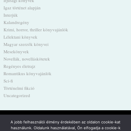
Ifjúsági könyvek
Igaz történet alapján
Interjúk
Kalandregény
Krimi, horror, thriller könyvajánlók
Lélektani könyvek
Magyar szerzők könyvei
Mesekönyvek
Novellák, novelláskötetek
Regényes életrajz
Romantikus könyvajánlók
Sci-fi
Történelmi fikció
Uncategorized
A jobb felhasználói élmény érdekében az oldalon cookie-kat
használunk. Oldalunk használatával, Ön elfogadja a cookie-k
Powered by
WordPress
·
Built with
Untitled