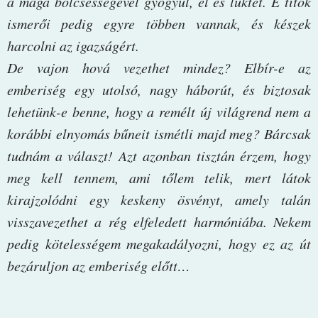
a maga bölcsességével gyógyul, él és lüktet. E titok
ismerői pedig egyre többen vannak, és készek
harcolni az igazságért.
De vajon hová vezethet mindez? Elbír-e az
emberiség egy utolsó, nagy háborút, és biztosak
lehetünk-e benne, hogy a remélt új világrend nem a
korábbi elnyomás bűneit ismétli majd meg? Bárcsak
tudnám a választ! Azt azonban tisztán érzem, hogy
meg kell tennem, ami tőlem telik, mert látok
kirajzolódni egy keskeny ösvényt, amely talán
visszavezethet a rég elfeledett harmóniába. Nekem
pedig kötelességem megakadályozni, hogy ez az út
bezáruljon az emberiség előtt…