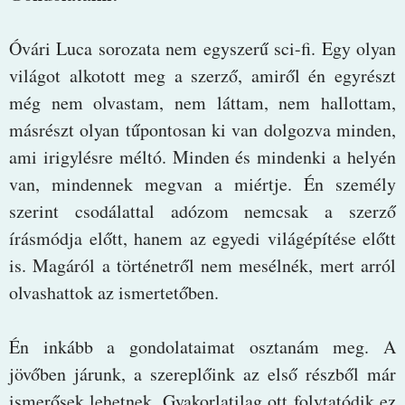
Óvári Luca sorozata nem egyszerű sci-fi. Egy olyan
világot alkotott meg a szerző, amiről én egyrészt
még nem olvastam, nem láttam, nem hallottam,
másrészt olyan tűpontosan ki van dolgozva minden,
ami irigylésre méltó. Minden és mindenki a helyén
van, mindennek megvan a miértje. Én személy
szerint csodálattal adózom nemcsak a szerző
írásmódja előtt, hanem az egyedi világépítése előtt
is. Magáról a történetről nem mesélnék, mert arról
olvashattok az ismertetőben.
Én inkább a gondolataimat osztanám meg. A
jövőben járunk, a szereplőink az első részből már
ismerősek lehetnek. Gyakorlatilag ott folytatódik ez