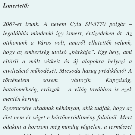
Ismertető:
2087-et írunk. A nevem Cylu SP-3770 polgár –
legalábbis mindenki így ismert, évtizedeken át. Az
otthonunk a Város volt, amiről elhitették velünk,
hogy az emberiség utolsó „bárkája”. Egy hely, ami
eltörli a múlt vétkeit és új alapokra helyezi a
civilizáció működését. Micsoda hazug prédikáció! A
történelem sosem változik. Kapzsiság,
hataloméhség, erőszak – a világ továbbra is ezek
mentén kering.
Szerencsére akadnak néhányan, akik tudják, hogy az
élet nem ér véget e börtönerődítmény falainál. Mert
odakint a horizont még mindig végtelen, a természet