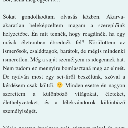
Sokat gondolkodtam olvasás közben. Akarva-
akaratlan beleképzeltem magam a szereplőink
helyzetébe. Én mit tennék, hogy reagálnék, ha egy
másik életemben ébrednék fel? Körülöttem az
ismerősök, családtagok, barátok, de mégis mindenki
ismeretlen. Még a saját személyem is idegennek hat.
Nem tudom ez mennyire bomlasztaná meg az elmét.
De nyilván most egy sci-firől beszélünk, szóval a
kérdésem csak költői.
Minden esetre én nagyon
szerettem a különböző világokat, életeket,
élethelyzeteket, és a lélekvándorok különböző
személyiségét.
Végig nagyon izgalmas volt, viszont mivel én nem