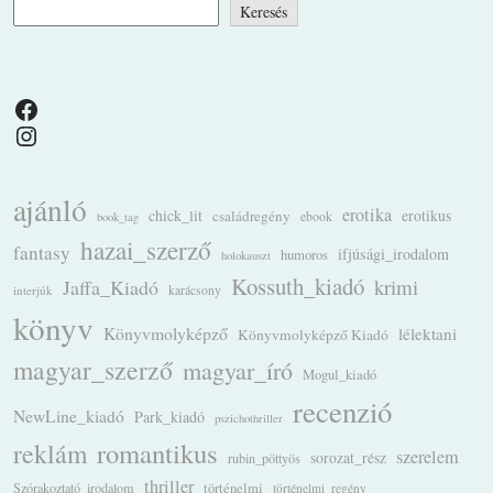
Keresés
Facebook
Instagram
ajánló
erotika
chick_lit
családregény
erotikus
ebook
book_tag
hazai_szerző
fantasy
ifjúsági_irodalom
humoros
holokauszt
Kossuth_kiadó
krimi
Jaffa_Kiadó
karácsony
interjúk
könyv
Könyvmolyképző
lélektani
Könyvmolyképző Kiadó
magyar_szerző
magyar_író
Mogul_kiadó
recenzió
NewLine_kiadó
Park_kiadó
pszichothriller
romantikus
reklám
szerelem
sorozat_rész
rubin_pöttyös
thriller
Szórakoztató_irodalom
történelmi
történelmi_regény