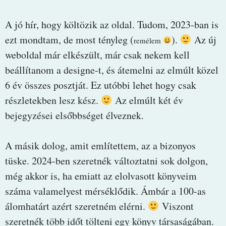
A jó hír, hogy költözik az oldal. Tudom, 2023-ban is
ezt mondtam, de most tényleg (
).
Az új
remélem
weboldal már elkészült, már csak nekem kell
beállítanom a designe-t, és átemelni az elmúlt közel
6 év összes posztját. Ez utóbbi lehet hogy csak
részletekben lesz kész.
Az elmúlt két év
bejegyzései elsőbbséget élveznek.
A másik dolog, amit említettem, az a bizonyos
tüske. 2024-ben szeretnék változtatni sok dolgon,
még akkor is, ha emiatt az elolvasott könyveim
száma valamelyest mérséklődik. Ámbár a 100-as
álomhatárt azért szeretném elérni.
Viszont
szeretnék több időt tölteni egy könyv társaságában.