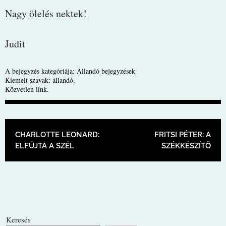
Nagy ölelés nektek!
Judit
A bejegyzés kategóriája:
Állandó bejegyzések
Kiemelt szavak:
állandó
.
Közvetlen link
.
BEJEGYZÉS NAVIGÁCIÓ
CHARLOTTE LEONARD:
FRITSI PÉTER: A
ELFÚJTA A SZÉL
SZÉKKÉSZÍTŐ
Keresés