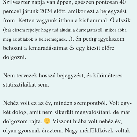
Szilveszter napja van éppen, egészen pontosan 40
perccel járunk 2024 előtt, amikor ezt a bejegyzést
írom. Ketten vagyunk itthon a kisfiammal. Ő alszik
(
bár életem rejtélye hogy tud aludni a durrogtatástól, mikor abba
), én pedig igyekszem
még az ablakok is beleremegnek…
behozni a lemaradásaimat és egy kicsit előre
dolgozni.
Nem tervezek hosszú bejegyzést, és kilóméteres
statisztikákat sem.
Nehéz volt ez az év, minden szempontból. Volt egy-
két dolog, amit nem sikerült megvalósítani, de már
dolgozom rajta.
Viszont hiába volt nehéz év,
olyan gyorsnak éreztem. Nagy mérföldkövek voltak