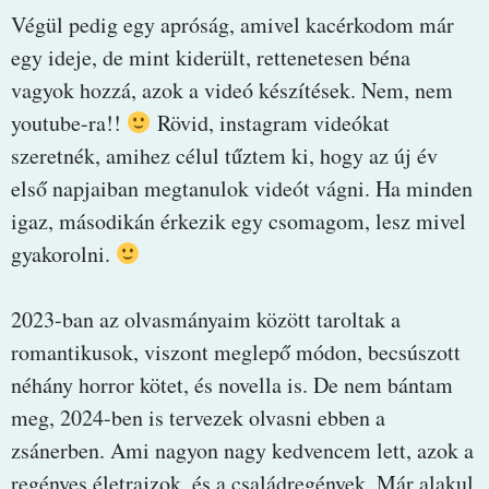
Végül pedig egy apróság, amivel kacérkodom már
egy ideje, de mint kiderült, rettenetesen béna
vagyok hozzá, azok a videó készítések. Nem, nem
youtube-ra!!
Rövid, instagram videókat
szeretnék, amihez célul tűztem ki, hogy az új év
első napjaiban megtanulok videót vágni. Ha minden
igaz, másodikán érkezik egy csomagom, lesz mivel
gyakorolni.
2023-ban az olvasmányaim között taroltak a
romantikusok, viszont meglepő módon, becsúszott
néhány horror kötet, és novella is. De nem bántam
meg, 2024-ben is tervezek olvasni ebben a
zsánerben. Ami nagyon nagy kedvencem lett, azok a
regényes életrajzok, és a családregények. Már alakul