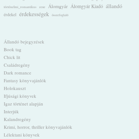
állandó
Álomgyár
Álomgyár Kiadó
történelmi_romantikus
zene
érdekességek
érdekel
összefoglaló
Állandó bejegyzések
Book tag
Chick lit
Családregény
Dark romance
Fantasy könyvajánlók
Holokauszt
Ifjúsági könyvek
Igaz történet alapján
Interjúk
Kalandregény
Krimi, horror, thriller könyvajánlók
Lélektani könyvek