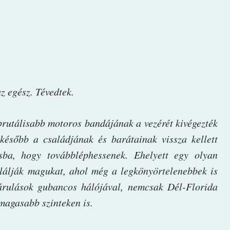
az egész. Tévedtek.
brutálisabb motoros bandájának a vezérét kivégezték
később a családjának és barátainak vissza kellett
sba, hogy továbbléphessenek. Ehelyett egy olyan
találják magukat, ahol még a legkönyörtelenebbek is
rulások gubancos hálójával, nemcsak Dél-Florida
gmagasabb szinteken is.