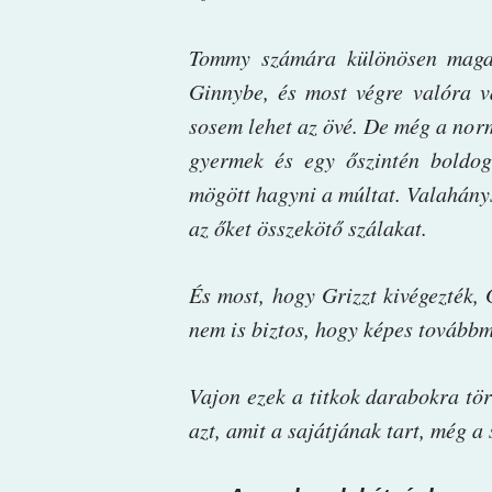
Tommy számára különösen magas 
Ginnybe, és most végre valóra vál
sosem lehet az övé. De még a norm
gyermek és egy őszintén boldog
mögött hagyni a múltat. Valahánys
az őket összekötő szálakat.
És most, hogy Grizzt kivégezték, 
nem is biztos, hogy képes tovább
Vajon ezek a titkok darabokra tö
azt, amit a sajátjának tart, még a 