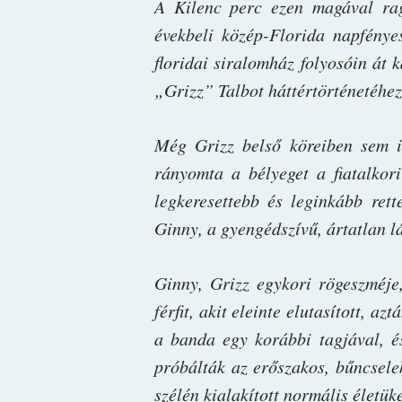
A Kilenc perc ezen magával rag
évekbeli közép-Florida napfénye
floridai siralomház folyosóin át
„Grizz” Talbot háttértörténetéhez 
Még Grizz belső köreiben sem is
rányomta a bélyeget a fiatalkori
legkeresettebb és leginkább rett
Ginny, a gyengédszívű, ártatlan lá
Ginny, Grizz egykori rögeszméje
férfit, akit eleinte elutasított, 
a banda egy korábbi tagjával, és
próbálták az erőszakos, bűncselek
szélén kialakított normális életüke