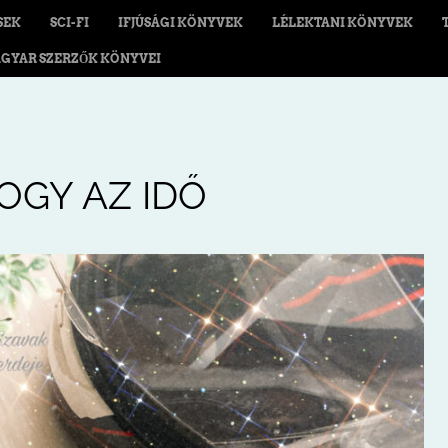
SEK
SCI-FI
IFJÚSÁGI KÖNYVEK
LÉLEKTANI KÖNYVEK
GYAR SZERZŐK KÖNYVEI
OGY AZ IDŐ