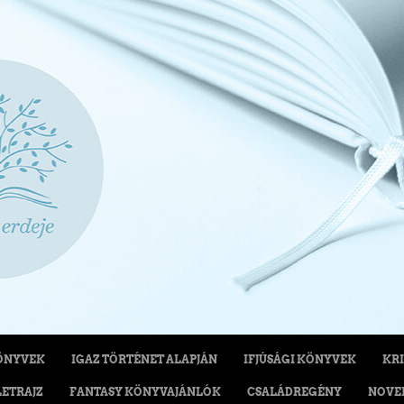
ÖNYVEK
IGAZ TÖRTÉNET ALAPJÁN
IFJÚSÁGI KÖNYVEK
KRI
LETRAJZ
FANTASY KÖNYVAJÁNLÓK
CSALÁDREGÉNY
NOVE