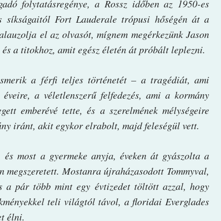
adó folytatásregénye, a Rossz időben az 1950-es
s síkságaitól Fort Lauderale trópusi hőségén át a
 kalauzolja el az olvasót, mígnem megérkezünk Jason
és a titokhoz, amit egész életén át próbált leplezni.
merik a férfi teljes történetét – a tragédiát, ami
 éveire, a véletlenszerű felfedezés, ami a kormány
egett emberévé tette, és a szerelmének mélységeire
ny iránt, akit egykor elrabolt, majd feleségül vett.
, és most a gyermeke anyja, éveken át gyászolta a
aztán megszeretett. Mostanra újraházasodott Tommyval,
 a pár több mint egy évtizedet töltött azzal, hogy
ményekkel teli világtól távol, a floridai Everglades
t élni.