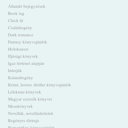
Állandó bejegyzések
Book tag
Chick lit
Családregény
Dark romance
Fantasy könyvajánlók
Holokauszt
Ifjúsági könyvek
Igaz történet alapján
Interjúk
Kalandregény
Krimi, horror, thriller könyvajánlók
Lélektani könyvek
Magyar szerzők könyvei
Mesekönyvek
Novellák, novelláskötetek
Regényes életrajz
Romantikus könyvajánlók