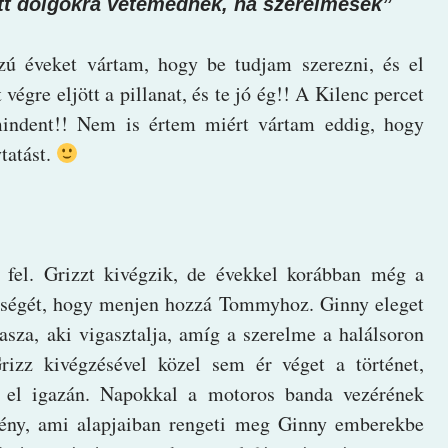
tt dolgokra vetemednek, ha szerelmesek”
zú éveket vártam, hogy be tudjam szerezni, és el
végre eljött a pillanat, és te jó ég!! A Kilenc percet
mindent!! Nem is értem miért vártam eddig, hogy
tatást.
 fel. Grizzt kivégzik, de évekkel korábban még a
eleségét, hogy menjen hozzá Tommyhoz. Ginny eleget
asza, aki vigasztalja, amíg a szerelme a halálsoron
rizz kivégzésével közel sem ér véget a történet,
 el igazán. Napokkal a motoros banda vezérének
l fény, ami alapjaiban rengeti meg Ginny emberekbe