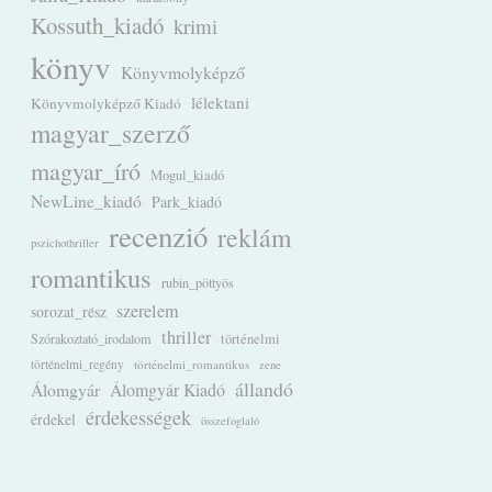
Kossuth_kiadó
krimi
könyv
Könyvmolyképző
lélektani
Könyvmolyképző Kiadó
magyar_szerző
magyar_író
Mogul_kiadó
NewLine_kiadó
Park_kiadó
recenzió
reklám
pszichothriller
romantikus
rubin_pöttyös
szerelem
sorozat_rész
thriller
Szórakoztató_irodalom
történelmi
történelmi_regény
történelmi_romantikus
zene
állandó
Álomgyár
Álomgyár Kiadó
érdekességek
érdekel
összefoglaló