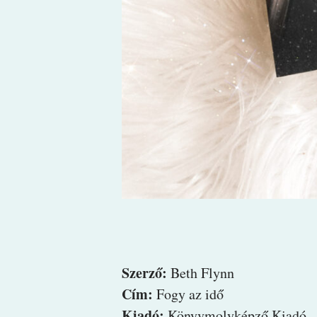
Szerző:
Beth Flynn
Cím:
Fogy az idő
Kiadó:
Könyvmolyképző Kiadó