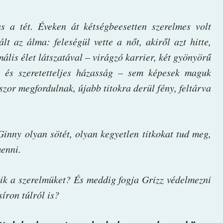
a tét. Éveken át kétségbeesetten szerelmes volt
t az álma: feleségül vette a nőt, akiről azt hitte,
ális élet látszatával – virágzó karrier, két gyönyörű
 és szeretetteljes házasság – sem képesek maguk
zor megfordulnak, újabb titokra derül fény, feltárva
Ginny olyan sötét, olyan kegyetlen titkokat tud meg,
menni.
rik a szerelmüket? És meddig fogja Grizz védelmezni
síron túlról is?