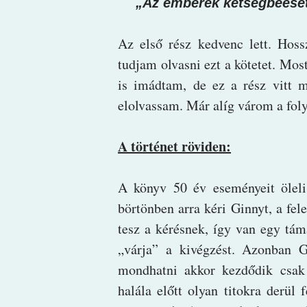
„Az emberek kétségbeese
Az első rész kedvenc lett. Hoss
tudjam olvasni ezt a kötetet. Most 
is imádtam, de ez a rész vitt 
elolvassam. Már alíg várom a foly
A történet röviden:
A könyv 50 év eseményeit öleli
börtönben arra kéri Ginnyt, a f
tesz a kérésnek, így van egy tám
„várja” a kivégzést. Azonban G
mondhatni akkor kezdődik csak
halála előtt olyan titokra derü