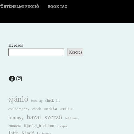
TÖRTÉNELMI FIKCIÓ
BOOK TAG
Keresés
Keresés
Facebook
Instagram
ajánló
chick_lit
book_tag
erotika
családregény
erotikus
ebook
hazai_szerző
fantasy
holokauszt
ifjúsági_irodalom
humoros
interjúk
Jaffa_Kiadó
karácsony