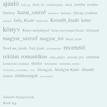
ajánló
erotika
chick_lit
családregény
erotikus
ebook
book_tag
hazai_szerző
fantasy
ifjúsági_irodalom
humoros
holokauszt
Kossuth_kiadó
krimi
Jaffa_Kiadó
karácsony
interjúk
könyv
Könyvmolyképző
lélektani
Könyvmolyképző Kiadó
magyar_szerző
magyar_író
Mogul_kiadó
recenzió
NewLine_kiadó
Park_kiadó
pszichothriller
romantikus
reklám
szerelem
sorozat_rész
rubin_pöttyös
thriller
Szórakoztató_irodalom
történelmi
történelmi_regény
állandó
Álomgyár
Álomgyár Kiadó
történelmi_romantikus
zene
érdekességek
érdekel
összefoglaló
Állandó bejegyzések
Book tag