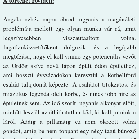
A történet röviden:
Angela nehéz napra ébred, ugyanis a magánéleti
problémája mellett egy olyan munka vár rá, amit
legszívesebben visszautasított volna.
Ingatlanközvetítőként dolgozik, és a legújabb
megbízása, hogy el kell vinnie egy potenciális vevőt
az Ördög szíve nevű lápon épült ódon épülethez,
ami hosszú évszázadokon keresztül a Rothellford
család tulajdonát képezte. A családot titokzatos, és
misztikus legenda öleli körbe, és nincs jobb híre az
épületnek sem. Az idő szorít, ugyanis alkonyat előtt,
mielőtt leszáll az átláthatatlan köd, ki kell jutniuk a
láról. Addig a pillanatig ez nem okozott volna
gondot, amíg be nem toppant egy négy tagú bűnöző