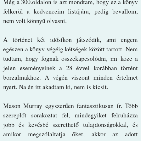
Még a 300.oldalon is azt mondtam, hogy ez a könyv
felkerül a kedvenceim listájára, pedig bevallom,
nem volt könnyű olvasni.
A történet két idősíkon játszódik, ami engem
egészen a könyv végéig kétségek között tartott. Nem
tudtam, hogy fognak összekapcsolódni, mi köze a
jelen eseményeinek a 28 évvel korábban történt
borzalmakhoz. A végén viszont minden értelmet
nyert. Na én itt akadtam ki, nem is kicsit.
Mason Murray egyszerűen fantasztikusan ír. Több
szereplőt sorakoztat fel, mindegyiket felruházza
jobb és kevésbé szerethető tulajdonságokkal, és
amikor megszólaltatja őket, akkor az adott