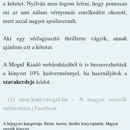
a kötetet. Nyilván nem fogom leírni, hogy pontosan
mi az ami nálam vérnyomás emelkedést okozott,
mert azzal nagyot spoilereznék.
Aki egy vérfagyasztó thrillerre vágyik, annak
ajánlom ezt a kötetet.
A Mogul Kiadó webáruházából ti is beszerezhetitek
a könyvet 10% kedvezménnyel, ha használjátok a
szavakerdeje
kódot.
(1) shop.konyvmogul.hu – A magyar szerzők
webáruháza | Facebook
A bejegyzés kategóriája:
Krimi, horror, thriller könyvajánlók
,
Magyar
szerzők könyvei