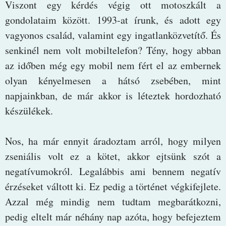
Viszont egy kérdés végig ott motoszkált a
gondolataim között. 1993-at írunk, és adott egy
vagyonos család, valamint egy ingatlanközvetítő. És
senkinél nem volt mobiltelefon? Tény, hogy abban
az időben még egy mobil nem fért el az embernek
olyan kényelmesen a hátsó zsebében, mint
napjainkban, de már akkor is léteztek hordozható
készülékek.
Nos, ha már ennyit áradoztam arról, hogy milyen
zseniális volt ez a kötet, akkor ejtsünk szót a
negatívumokról. Legalábbis ami bennem negatív
érzéseket váltott ki. Ez pedig a történet végkifejlete.
Azzal még mindig nem tudtam megbarátkozni,
pedig eltelt már néhány nap azóta, hogy befejeztem