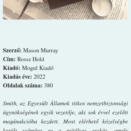
Szerző:
Mason Murray
Cím:
Rossz Hold
Kiadó:
Mogul Kiadó
Kiadás éve:
2022
Oldalak száma:
380
Smith, ​az Egyesült Államok titkos nemzetbiztonsági
ügynökségének egyik vezetője, aki sok évvel ezelőtt
magánakcióba kezdett. Most elérhető közelségbe
került számára az a rejtélyes eszköz, amely