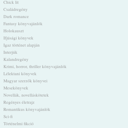
Chick lit
Családregény
Dark romance
Fantasy könyvajánlók
Holokauszt
Ifjúsági könyvek
Igaz történet alapján
Interjúk
Kalandregény
Krimi, horror, thriller könyvajánlók
Lélektani könyvek
Magyar szerzők könyvei
Mesekönyvek
Novellák, novelláskötetek
Regényes életrajz
Romantikus könyvajánlók
Sci-fi
Történelmi fikció