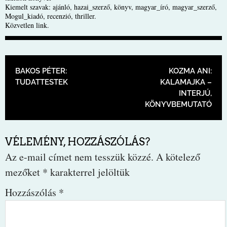
Kiemelt szavak:
ajánló
,
hazai_szerző
,
könyv
,
magyar_író
,
magyar_szerző
,
Mogul_kiadó
,
recenzió
,
thriller
.
Közvetlen link
.
BEJEGYZÉS NAVIGÁCIÓ
BAKOS PÉTER:
KOZMA ANI:
TUDATTESTEK
KALAMAJKA –
INTERJÚ,
KÖNYVBEMUTATÓ
VÉLEMÉNY, HOZZÁSZÓLÁS?
Az e-mail címet nem tesszük közzé.
A kötelező
mezőket
*
karakterrel jelöltük
Hozzászólás
*