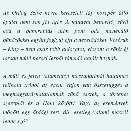
Az Ördög Szíve névre keresztelt láp közepén álló
épület nem sok jót ígér. A mindent beborító, sűrű
köd a bankrablás után pont oda menekülő
bűnözőkkel együtt foglyul ejti a nézelődőket. Vezérük
– King – nem akar több áldozatot, viszont a sötét éj
lassan múló percei lesből támadó halált hoznak.
A múlt és jelen valamennyi mozzanatánál hatalmas
telihold trónol az égen. Vajon van összefüggés a
megmagyarázhatatlannak tűnő esetek, a történet
szereplői és a Hold között? Vagy az események
mögött egy ördögi terv áll, esetleg valami másról
lenne szó?