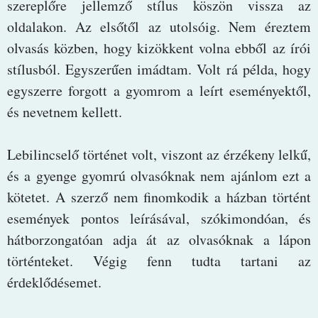
szereplőre jellemző stílus köszön vissza az
oldalakon. Az elsőtől az utolsóig. Nem éreztem
olvasás közben, hogy kizökkent volna ebből az írói
stílusból. Egyszerűen imádtam. Volt rá példa, hogy
egyszerre forgott a gyomrom a leírt eseményektől,
és nevetnem kellett.
Lebilincselő történet volt, viszont az érzékeny lelkű,
és a gyenge gyomrú olvasóknak nem ajánlom ezt a
kötetet. A szerző nem finomkodik a házban történt
események pontos leírásával, szókimondóan, és
hátborzongatóan adja át az olvasóknak a lápon
történteket. Végig fenn tudta tartani az
érdeklődésemet.