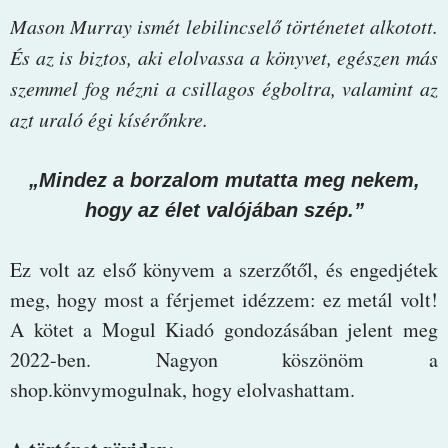
Mason Murray ismét lebilincselő történetet alkotott.
És az is biztos, aki elolvassa a könyvet, egészen más
szemmel fog nézni a csillagos égboltra, valamint az
azt uraló égi kísérőnkre.
„Mindez a borzalom mutatta meg nekem,
hogy az élet valójában szép.”
Ez volt az első könyvem a szerzőtől, és engedjétek
meg, hogy most a férjemet idézzem: ez metál volt!
A kötet a Mogul Kiadó gondozásában jelent meg
2022-ben. Nagyon köszönöm a
shop.könvymogulnak, hogy elolvashattam.