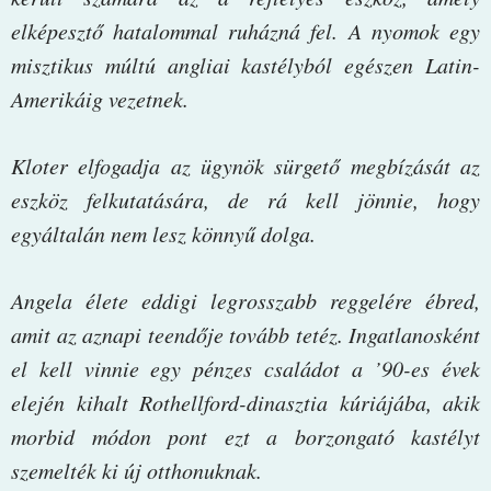
elképesztő hatalommal ruházná fel. A nyomok egy
misztikus múltú angliai kastélyból egészen Latin-
Amerikáig vezetnek.
Kloter elfogadja az ügynök sürgető megbízását az
eszköz felkutatására, de rá kell jönnie, hogy
egyáltalán nem lesz könnyű dolga.
Angela élete eddigi legrosszabb reggelére ébred,
amit az aznapi teendője tovább tetéz. Ingatlanosként
el kell vinnie egy pénzes családot a ’90-es évek
elején kihalt Rothellford-dinasztia kúriájába, akik
morbid módon pont ezt a borzongató kastélyt
szemelték ki új otthonuknak.