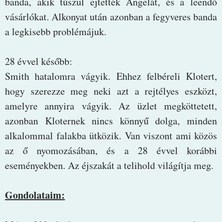
banda, akik túszul ejtették Angelát, és a leendő
vásárlókat. Alkonyat után azonban a fegyveres banda
a legkisebb problémájuk.
28 évvel később:
Smith hatalomra vágyik. Ehhez felbéreli Klotert,
hogy szerezze meg neki azt a rejtélyes eszközt,
amelyre annyira vágyik. Az üzlet megköttetett,
azonban Kloternek nincs könnyű dolga, minden
alkalommal falakba ütközik. Van viszont ami közös
az ő nyomozásában, és a 28 évvel korábbi
eseményekben. Az éjszakát a telihold világítja meg.
Gondolataim: