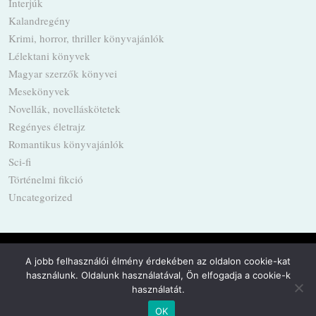
Interjúk
Kalandregény
Krimi, horror, thriller könyvajánlók
Lélektani könyvek
Magyar szerzők könyvei
Mesekönyvek
Novellák, novelláskötetek
Regényes életrajz
Romantikus könyvajánlók
Sci-fi
Történelmi fikció
Uncategorized
A jobb felhasználói élmény érdekében az oldalon cookie-kat
használunk. Oldalunk használatával, Ön elfogadja a cookie-k
Powered by
WordPress
·
Built with
Untitled
használatát.
OK