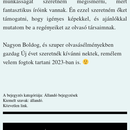
munkásságát szeretném megismerni, mert
fantasztikus íróink vannak. Én ezzel szeretném őket
támogatni, hogy igényes képekkel, és ajánlókkal
mutatom be a regényeiket az olvasó társaimnak.
Nagyon Boldog, és szuper olvasásélményekben
gazdag Új évet szeretnék kívánni nektek, remélem
velem fogtok tartani 2023-ban is.
A bejegyzés kategóriája:
Állandó bejegyzések
Kiemelt szavak:
állandó
.
Közvetlen link
.
BEJEGYZÉS NAVIGÁCIÓ