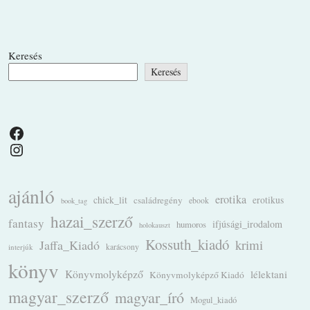
Keresés
Keresés
Facebook
Instagram
ajánló
erotika
chick_lit
családregény
erotikus
ebook
book_tag
hazai_szerző
fantasy
ifjúsági_irodalom
humoros
holokauszt
Kossuth_kiadó
krimi
Jaffa_Kiadó
karácsony
interjúk
könyv
Könyvmolyképző
lélektani
Könyvmolyképző Kiadó
magyar_szerző
magyar_író
Mogul_kiadó