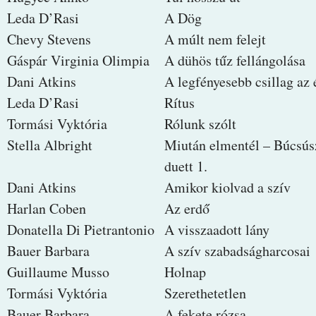
Leda D’Rasi
A Dög
Chevy Stevens
A múlt nem felejt
Gáspár Virginia Olimpia
A dühös tűz fellángolása
Dani Atkins
A legfényesebb csillag az
Leda D’Rasi
Rítus
Tormási Vyktória
Rólunk szólt
Stella Albright
Miután elmentél – Búcsús
duett 1.
Dani Atkins
Amikor kiolvad a szív
Harlan Coben
Az erdő
Donatella Di Pietrantonio
A visszaadott lány
Bauer Barbara
A szív szabadságharcosai
Guillaume Musso
Holnap
Tormási Vyktória
Szerethetetlen
Bauer Barbara
A fekete rózsa