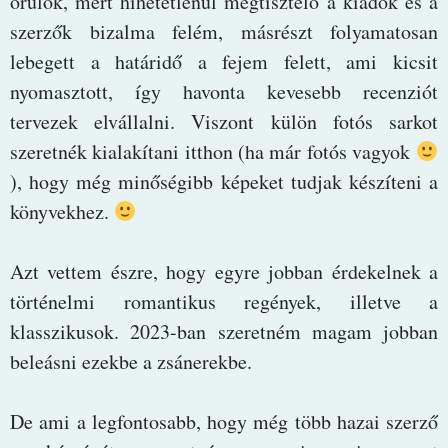
örülök, mert hihetetlenül megtisztelő a kiadók és a
szerzők bizalma felém, másrészt folyamatosan
lebegett a határidő a fejem felett, ami kicsit
nyomasztott, így havonta kevesebb recenziót
tervezek elvállalni. Viszont külön fotós sarkot
szeretnék kialakítani itthon (ha már fotós vagyok
), hogy még minőségibb képeket tudjak készíteni a
könyvekhez.
Azt vettem észre, hogy egyre jobban érdekelnek a
történelmi romantikus regények, illetve a
klasszikusok. 2023-ban szeretném magam jobban
beleásni ezekbe a zsánerekbe.
De ami a legfontosabb, hogy még több hazai szerző