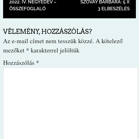
2022. IV. NEGYEDÉV –
SZOVAY BARBARA: 5 X
ÖSSZEFOGLALÓ
3 ELBESZÉLÉS
VÉLEMÉNY, HOZZÁSZÓLÁS?
Az e-mail címet nem tesszük közzé.
A kötelező
mezőket
*
karakterrel jelöltük
Hozzászólás
*