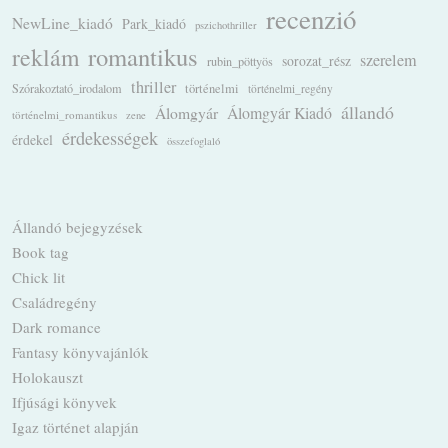
recenzió
NewLine_kiadó
Park_kiadó
pszichothriller
romantikus
reklám
szerelem
sorozat_rész
rubin_pöttyös
thriller
Szórakoztató_irodalom
történelmi
történelmi_regény
állandó
Álomgyár
Álomgyár Kiadó
történelmi_romantikus
zene
érdekességek
érdekel
összefoglaló
Állandó bejegyzések
Book tag
Chick lit
Családregény
Dark romance
Fantasy könyvajánlók
Holokauszt
Ifjúsági könyvek
Igaz történet alapján