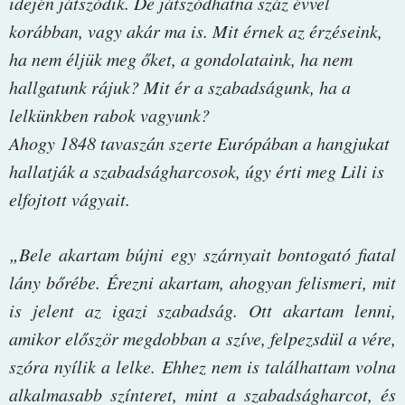
idején játszódik. De játszódhatna száz évvel
korábban, vagy akár ma is. Mit érnek az érzéseink,
ha nem éljük meg őket, a gondolataink, ha nem
hallgatunk rájuk? Mit ér a szabadságunk, ha a
lelkünkben rabok vagyunk?
Ahogy 1848 tavaszán szerte Európában a hangjukat
hallatják a szabadságharcosok, úgy érti meg Lili is
elfojtott vágyait.
„Bele akartam bújni egy szárnyait bontogató fiatal
lány bőrébe. Érezni akartam, ahogyan felismeri, mit
is jelent az igazi szabadság. Ott akartam lenni,
amikor először megdobban a szíve, felpezsdül a vére,
szóra nyílik a lelke. Ehhez nem is találhattam volna
alkalmasabb színteret, mint a szabadságharcot, és