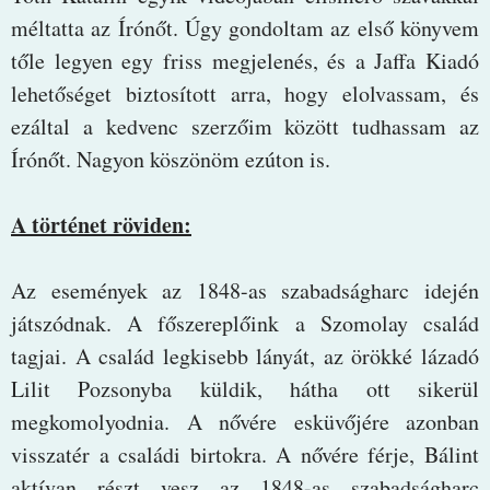
méltatta az Írónőt. Úgy gondoltam az első könyvem
tőle legyen egy friss megjelenés, és a Jaffa Kiadó
lehetőséget biztosított arra, hogy elolvassam, és
ezáltal a kedvenc szerzőim között tudhassam az
Írónőt. Nagyon köszönöm ezúton is.
A történet röviden:
Az események az 1848-as szabadságharc idején
játszódnak. A főszereplőink a Szomolay család
tagjai. A család legkisebb lányát, az örökké lázadó
Lilit Pozsonyba küldik, hátha ott sikerül
megkomolyodnia. A nővére esküvőjére azonban
visszatér a családi birtokra. A nővére férje, Bálint
aktívan részt vesz az 1848-as szabadságharc