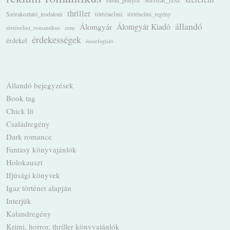
sorozat_rész
rubin_pöttyös
thriller
Szórakoztató_irodalom
történelmi
történelmi_regény
állandó
Álomgyár
Álomgyár Kiadó
történelmi_romantikus
zene
érdekességek
érdekel
összefoglaló
Állandó bejegyzések
Book tag
Chick lit
Családregény
Dark romance
Fantasy könyvajánlók
Holokauszt
Ifjúsági könyvek
Igaz történet alapján
Interjúk
Kalandregény
Krimi, horror, thriller könyvajánlók