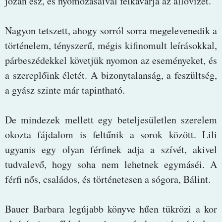
józan ész, és nyomozásaival felkavarja az állóvizet.
Nagyon tetszett, ahogy sorról sorra megelevenedik a
történelem, tényszerű, mégis kifinomult leírásokkal,
párbeszédekkel követjük nyomon az eseményeket, és
a szereplőink életét. A bizonytalanság, a feszültség,
a gyász szinte már tapintható.
De mindezek mellett egy beteljesületlen szerelem
okozta fájdalom is feltűnik a sorok között. Lili
ugyanis egy olyan férfinek adja a szívét, akivel
tudvalevő, hogy soha nem lehetnek egymáséi. A
férfi nős, családos, és történetesen a sógora, Bálint.
Bauer Barbara legújabb könyve hűen tükrözi a kor