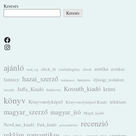
Keresés
Keresés
Facebook
Instagram
ajánló
erotika
chick_lit
családregény
erotikus
ebook
book_tag
hazai_szerző
fantasy
ifjúsági_irodalom
humoros
holokauszt
Kossuth_kiadó
krimi
Jaffa_Kiadó
karácsony
interjúk
könyv
Könyvmolyképző
lélektani
Könyvmolyképző Kiadó
magyar_szerző
magyar_író
Mogul_kiadó
recenzió
NewLine_kiadó
Park_kiadó
pszichothriller
romantikus
reklám
szerelem