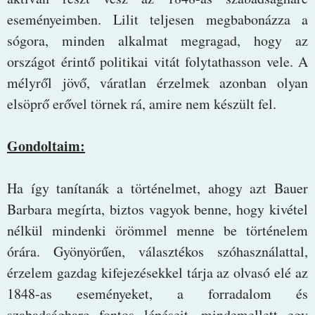
eseményeimben. Lilit teljesen megbabonázza a
sógora, minden alkalmat megragad, hogy az
országot érintő politikai vitát folytathasson vele. A
mélyről jövő, váratlan érzelmek azonban olyan
elsöprő erővel törnek rá, amire nem készült fel.
Gondoltaim:
Ha így tanítanák a történelmet, ahogy azt Bauer
Barbara megírta, biztos vagyok benne, hogy kivétel
nélkül mindenki örömmel menne be történelem
órára. Gyönyörűen, választékos szóhasználattal,
érzelem gazdag kifejezésekkel tárja az olvasó elé az
1848-as eseményeket, a forradalom és
szabadságharc fontos lépéseit, mindemellett egy