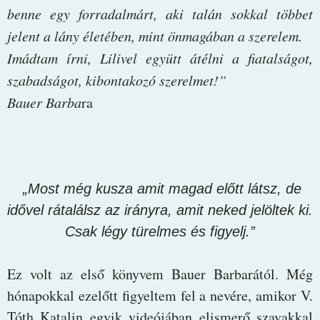
benne egy forradalmárt, aki talán sokkal többet
jelent a lány életében, mint önmagában a szerelem.
Imádtam írni, Lilivel együtt átélni a fiatalságot,
szabadságot, kibontakozó szerelmet!”
Bauer Barba
ra
„Most még kusza amit magad előtt látsz, de
idővel rátalálsz az irányra, amit neked jelöltek ki.
Csak légy türelmes és figyelj.”
Ez volt az első könyvem Bauer Barbarától. Még
hónapokkal ezelőtt figyeltem fel a nevére, amikor V.
Tóth Katalin egyik videójában elismerő szavakkal