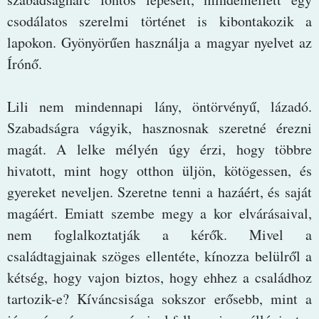
csodálatos szerelmi történet is kibontakozik a
lapokon. Gyönyörűen használja a magyar nyelvet az
Írónő.
Lili nem mindennapi lány, öntörvényű, lázadó.
Szabadságra vágyik, hasznosnak szeretné érezni
magát. A lelke mélyén úgy érzi, hogy többre
hivatott, mint hogy otthon üljön, kötögessen, és
gyereket neveljen. Szeretne tenni a hazáért, és saját
magáért. Emiatt szembe megy a kor elvárásaival,
nem foglalkoztatják a kérők. Mivel a
családtagjainak szöges ellentéte, kínozza belülről a
kétség, hogy vajon biztos, hogy ehhez a családhoz
tartozik-e? Kíváncsisága sokszor erősebb, mint a