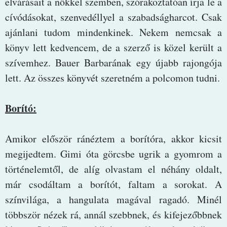
elvárásait a nőkkel szemben, szórakoztatóan írja le a
cívódásokat, szenvedéllyel a szabadságharcot. Csak
ajánlani tudom mindenkinek. Nekem nemcsak a
könyv lett kedvencem, de a szerző is közel került a
szívemhez. Bauer Barbarának egy újabb rajongója
lett. Az összes könyvét szeretném a polcomon tudni.
Borító:
Amikor először ránéztem a borítóra, akkor kicsit
megijedtem. Gimi óta görcsbe ugrik a gyomrom a
történelemtől, de alíg olvastam el néhány oldalt,
már csodáltam a borítót, faltam a sorokat. A
színvilága, a hangulata magával ragadó. Minél
többször nézek rá, annál szebbnek, és kifejezőbbnek