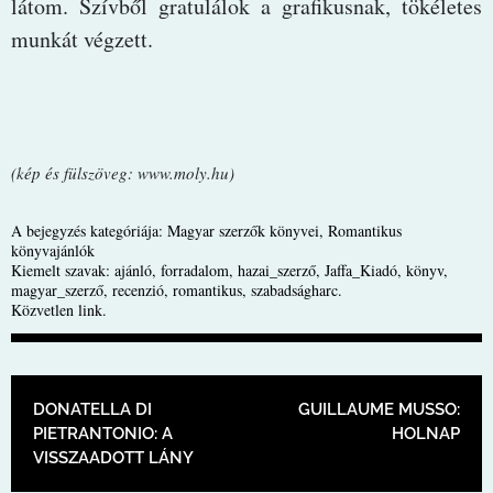
látom. Szívből gratulálok a grafikusnak, tökéletes
munkát végzett.
(kép és fülszöveg: www.moly.hu)
A bejegyzés kategóriája:
Magyar szerzők könyvei
,
Romantikus
könyvajánlók
Kiemelt szavak:
ajánló
,
forradalom
,
hazai_szerző
,
Jaffa_Kiadó
,
könyv
,
magyar_szerző
,
recenzió
,
romantikus
,
szabadságharc
.
Közvetlen link
.
BEJEGYZÉS NAVIGÁCIÓ
DONATELLA DI
GUILLAUME MUSSO:
PIETRANTONIO: A
HOLNAP
VISSZAADOTT LÁNY