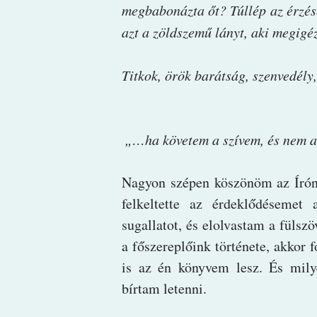
megbabonázta őt? Túllép az érzése
azt a zöldszemű lányt, aki megigé
Titkok, örök barátság, szenvedély
„…ha követem a szívem, és nem a
Nagyon szépen köszönöm az Írón
felkeltette az érdeklődésemet
sugallatot, és elolvastam a füls
a főszereplőink története, akkor 
is az én könyvem lesz. És mily
bírtam letenni.