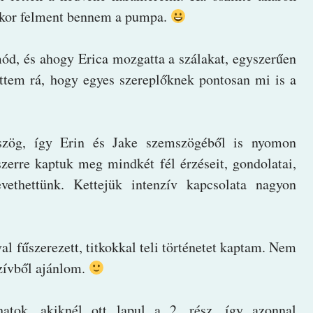
sakor felment bennem a pumpa.
ód, és ahogy Erica mozgatta a szálakat, egyszerűen
öttem rá, hogy egyes szereplőknek pontosan mi is a
mszög, így Erin és Jake szemszögéből is nyomon
zerre kaptuk meg mindkét fél érzéseit, gondolatai,
evethettünk. Kettejük intenzív kapcsolata nagyon
l fűszerezett, titkokkal teli történetet kaptam. Nem
zívből ajánlom.
hatok, akiknél ott lapul a 2. rész, így azonnal