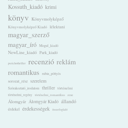
Kossuth_kiadó
krimi
könyv
Könyvmolyképző
lélektani
Könyvmolyképző Kiadó
magyar_szerző
magyar_író
Mogul_kiadó
NewLine_kiadó
Park_kiadó
recenzió
reklám
pszichothriller
romantikus
rubin_pöttyös
szerelem
sorozat_rész
thriller
Szórakoztató_irodalom
történelmi
történelmi_regény
történelmi_romantikus
zene
állandó
Álomgyár
Álomgyár Kiadó
érdekességek
érdekel
összefoglaló