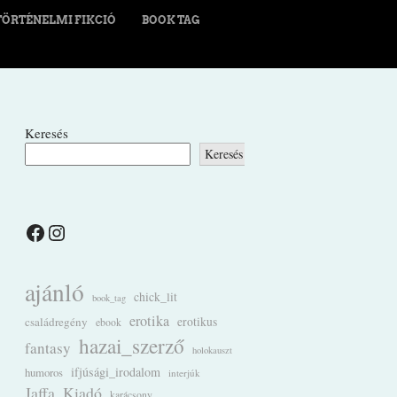
TÖRTÉNELMI FIKCIÓ
BOOK TAG
Keresés
Keresés
Facebook
Instagram
ajánló
chick_lit
book_tag
erotika
családregény
erotikus
ebook
hazai_szerző
fantasy
holokauszt
ifjúsági_irodalom
humoros
interjúk
Jaffa_Kiadó
karácsony