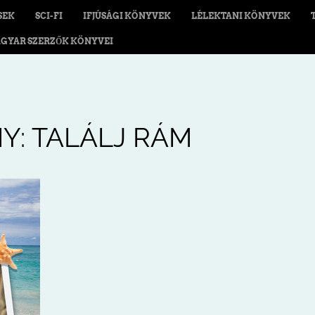
SEK
SCI-FI
IFJÚSÁGI KÖNYVEK
LÉLEKTANI KÖNYVEK
GYAR SZERZŐK KÖNYVEI
Y: TALÁLJ RÁM