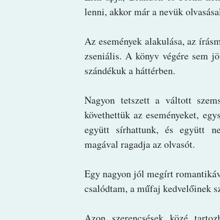
lenni, akkor már a nevük olvasá
Az események alakulása, az írásm
zseniális. A könyv végére sem j
szándékuk a háttérben.
Nagyon tetszett a váltott sze
követhettük az eseményeket, egys
együtt sírhattunk, és együtt n
magával ragadja az olvasót.
Egy nagyon jól megírt romantikáva
csalódtam, a műfaj kedvelőinek s
Azon szerencsések közé tartoz