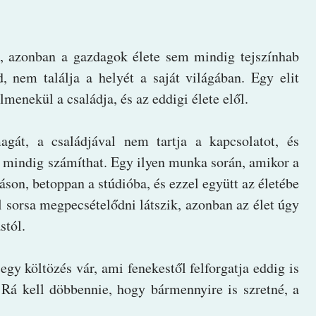
k, azonban a gazdagok élete sem mindig tejszínhab
, nem találja a helyét a saját világában. Egy elit
elmenekül a családja, és az eddigi élete elől.
gát, a családjával nem tartja a kapcsolatot, és
e mindig számíthat. Egy ilyen munka során, amikor a
áson, betoppan a stúdióba, és ezzel együtt az életébe
al sorsa megpecsételődni látszik, azonban az élet úgy
stól.
egy költözés vár, ami fenekestől felforgatja eddig is
t. Rá kell döbbennie, hogy bármennyire is szretné, a