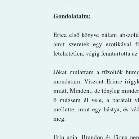
Gondolataim:
Erica első könyve nálam abszolú
amit szeretek egy erotikával fű
letehetetlen, végig fenntartotta 
Jókat mulattam a tűzoltók humo
mondatain. Viszont Erinre irigy
miatt. Mindent, de tényleg minde
ő mégsem él vele, a barátait vi
mellette, mint egy bástya, és v
meg.
Erin apja, Brandon és Fiona nem