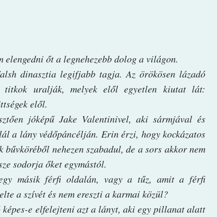
ám elengedni őt a legnehezebb dolog a világon.
alsh dinasztia legifjabb tagja. Az örökösen lázadó
 titkok uralják, melyek elől egyetlen kiutat lát:
ttségek elől.
sztően jóképű Jake Valentinivel, aki sármjával és
alál a lány védőpáncélján. Erin érzi, hogy kockázatos
inek bűvköréből nehezen szabadul, de a sors akkor nem
sze sodorja őket egymástól.
 egy másik férfi oldalán, vagy a tűz, amit a férfi
lte a szívét és nem ereszti a karmai közül?
 képes-e elfelejteni azt a lányt, aki egy pillanat alatt