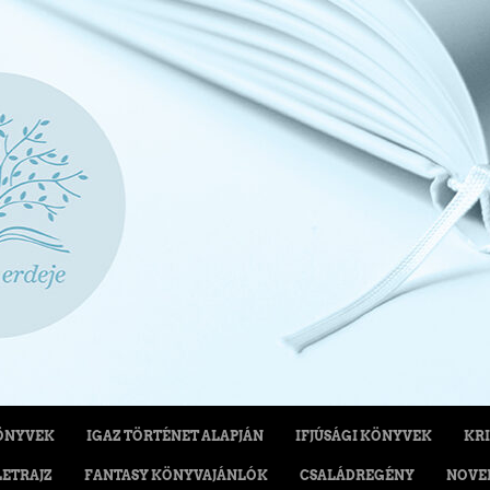
ÖNYVEK
IGAZ TÖRTÉNET ALAPJÁN
IFJÚSÁGI KÖNYVEK
KRI
LETRAJZ
FANTASY KÖNYVAJÁNLÓK
CSALÁDREGÉNY
NOVE