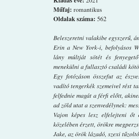
Kiadás éve:
2021
Műfaj:
romantikus
Oldalak száma:
562
Beleszeretni ​valakibe egyszerű, 
Erin a New York-i, befolyásos W
lány múltját sötét és fenyegető
menekülni a fullasztó családi kötö
Egy fotózáson összefut az észve
vadító tengerkék szemeivel rést t
felfednie magát a férfi előtt, ak
ad zöld utat a szenvedélynek: mes
Vajon képes lesz elfelejteni őt
közelében érzett, örökre megperzse
Jake, az örök lázadó, szexi tűzoltó