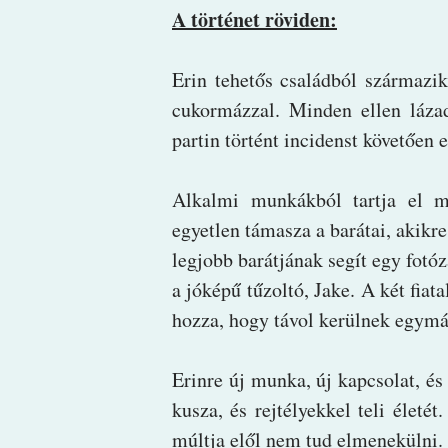
A történet röviden:
Erin tehetős családból származi
cukormázzal. Minden ellen lázad
partin történt incidenst követően 
Alkalmi munkákból tartja el ma
egyetlen támasza a barátai, akikr
legjobb barátjának segít egy fotóz
a jóképű tűzoltó, Jake. A két fiat
hozza, hogy távol kerülnek egymá
Erinre új munka, új kapcsolat, és 
kusza, és rejtélyekkel teli életé
múltja elől nem tud elmenekülni.