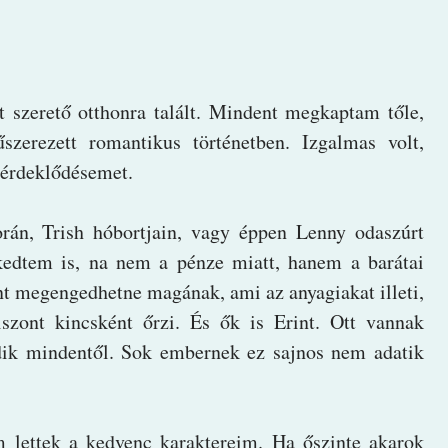
t szerető otthonra talált. Mindent megkaptam tőle,
szerezett romantikus történetben. Izgalmas volt,
az érdeklődésemet.
rán, Trish hóbortjain, vagy éppen Lenny odaszúrt
kedtem is, na nem a pénze miatt, hanem a barátai
nt megengedhetne magának, ami az anyagiakat illeti,
szont kincsként őrzi. És ők is Erint. Ott vannak
édik mindentől. Sok embernek ez sajnos nem adatik
 lettek a kedvenc karaktereim. Ha őszinte akarok