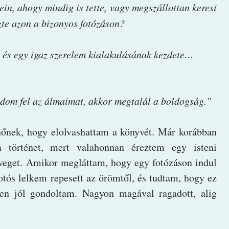
in, ahogy mindig is tette, vagy megszállottan keresi
zte azon a bizonyos fotózáson?
, és egy igaz szerelem kialakulásának kezdete…
dom fel az álmaimat, akkor megtalál a boldogság.”
őnek, hogy elolvashattam a könyvét. Már korábban
 a történet, mert valahonnan éreztem egy isteni
zöveget. Amikor megláttam, hogy egy fotózáson indul
fotós lelkem repesett az örömtől, és tudtam, hogy ez
en jól gondoltam. Nagyon magával ragadott, alig