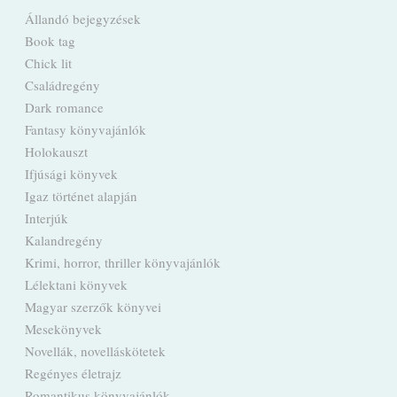
Állandó bejegyzések
Book tag
Chick lit
Családregény
Dark romance
Fantasy könyvajánlók
Holokauszt
Ifjúsági könyvek
Igaz történet alapján
Interjúk
Kalandregény
Krimi, horror, thriller könyvajánlók
Lélektani könyvek
Magyar szerzők könyvei
Mesekönyvek
Novellák, novelláskötetek
Regényes életrajz
Romantikus könyvajánlók