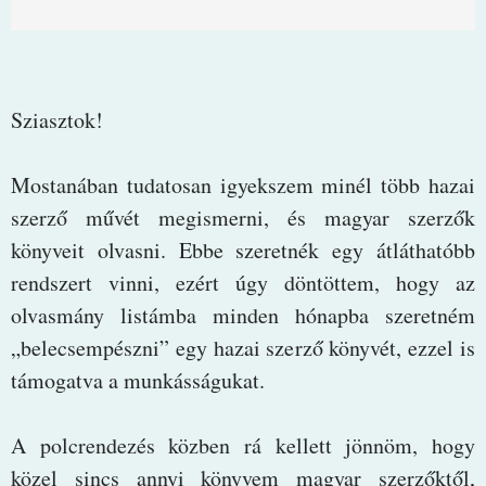
Sziasztok!
Mostanában tudatosan igyekszem minél több hazai
szerző művét megismerni, és magyar szerzők
könyveit olvasni. Ebbe szeretnék egy átláthatóbb
rendszert vinni, ezért úgy döntöttem, hogy az
olvasmány listámba minden hónapba szeretném
„belecsempészni” egy hazai szerző könyvét, ezzel is
támogatva a munkásságukat.
A polcrendezés közben rá kellett jönnöm, hogy
közel sincs annyi könyvem magyar szerzőktől,