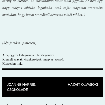
kering az éterben, de mostanában nincs időm figyelni. Ez nem egy
nagy molyos kihívás, leginkább csak saját magamat szeretném
motiválni, hogy hazai szerzőktől olvassak minél többet. )
(kép forrása: pinterest)
A bejegyzés kategóriája:
Uncategorized
Kiemelt szavak:
érdekességek
,
magyar_szerző
.
Közvetlen link
.
BEJEGYZÉS NAVIGÁCIÓ
JOANNE HARRIS:
HAZAIT OLVASOK!
CSOKOLÁDÉ