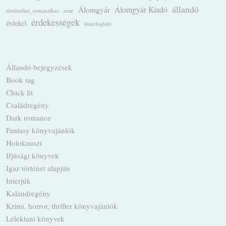
állandó
Álomgyár
Álomgyár Kiadó
történelmi_romantikus
zene
érdekességek
érdekel
összefoglaló
Állandó bejegyzések
Book tag
Chick lit
Családregény
Dark romance
Fantasy könyvajánlók
Holokauszt
Ifjúsági könyvek
Igaz történet alapján
Interjúk
Kalandregény
Krimi, horror, thriller könyvajánlók
Lélektani könyvek