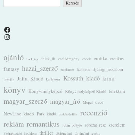
Keresés
Facebook
Instagram
ajánló
erotika
chick_lit
családregény
erotikus
ebook
book_tag
hazai_szerző
fantasy
ifjúsági_irodalom
humoros
holokauszt
Kossuth_kiadó
krimi
Jaffa_Kiadó
karácsony
interjúk
könyv
Könyvmolyképző
lélektani
Könyvmolyképző Kiadó
magyar_szerző
magyar_író
Mogul_kiadó
recenzió
NewLine_kiadó
Park_kiadó
pszichothriller
romantikus
reklám
szerelem
sorozat_rész
rubin_pöttyös
thriller
Szórakoztató_irodalom
történelmi
történelmi_regény