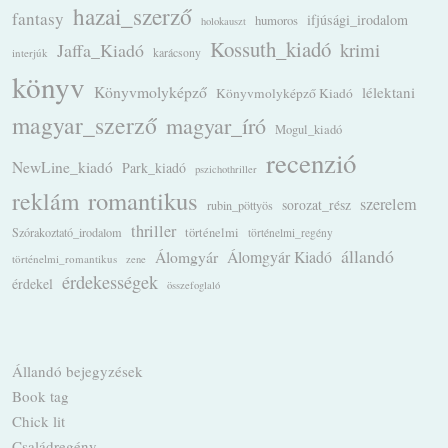
hazai_szerző
fantasy
ifjúsági_irodalom
humoros
holokauszt
Kossuth_kiadó
krimi
Jaffa_Kiadó
karácsony
interjúk
könyv
Könyvmolyképző
lélektani
Könyvmolyképző Kiadó
magyar_szerző
magyar_író
Mogul_kiadó
recenzió
NewLine_kiadó
Park_kiadó
pszichothriller
romantikus
reklám
szerelem
sorozat_rész
rubin_pöttyös
thriller
Szórakoztató_irodalom
történelmi
történelmi_regény
állandó
Álomgyár
Álomgyár Kiadó
történelmi_romantikus
zene
érdekességek
érdekel
összefoglaló
Állandó bejegyzések
Book tag
Chick lit
Családregény