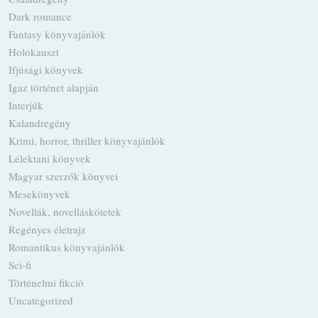
Dark romance
Fantasy könyvajánlók
Holokauszt
Ifjúsági könyvek
Igaz történet alapján
Interjúk
Kalandregény
Krimi, horror, thriller könyvajánlók
Lélektani könyvek
Magyar szerzők könyvei
Mesekönyvek
Novellák, novelláskötetek
Regényes életrajz
Romantikus könyvajánlók
Sci-fi
Történelmi fikció
Uncategorized