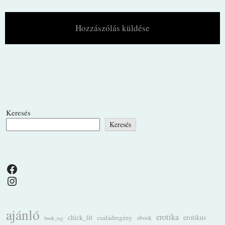
Keresés
Keresés
Facebook
Instagram
ajánló
erotika
chick_lit
családregény
erotikus
ebook
book_tag