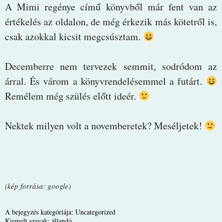
A Mimi regénye című könyvből már fent van az
értékelés az oldalon, de még érkezik más kötetről is,
csak azokkal kicsit megcsúsztam.
Decemberre nem tervezek semmit, sodródom az
árral. És várom a könyvrendelésemmel a futárt.
Remélem még szülés előtt ideér.
Nektek milyen volt a novemberetek? Meséljetek!
(kép forrása: google)
A bejegyzés kategóriája:
Uncategorized
Kiemelt szavak:
állandó
.