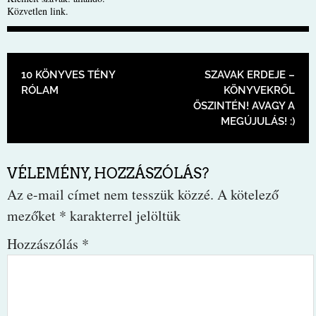
Közvetlen link
.
BEJEGYZÉS NAVIGÁCIÓ
10 KÖNYVES TÉNY
SZAVAK ERDEJE –
RÓLAM
KÖNYVEKRŐL
ŐSZINTÉN! AVAGY A
MEGÚJULÁS! :)
VÉLEMÉNY, HOZZÁSZÓLÁS?
Az e-mail címet nem tesszük közzé.
A kötelező
mezőket
*
karakterrel jelöltük
Hozzászólás
*