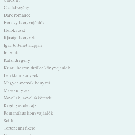
Családregény
Dark romance
Fantasy könyvajánlók
Holokauszt
Ifjúsági könyvek
Igaz történet alapján
Interjúk
Kalandregény
Krimi, horror, thriller könyvajánlók
Lélektani könyvek
Magyar szerzők könyvei
Mesekönyvek
Novellák, novelláskötetek
Regényes életrajz
Romantikus könyvajánlók
Sci-fi
Történelmi fikció