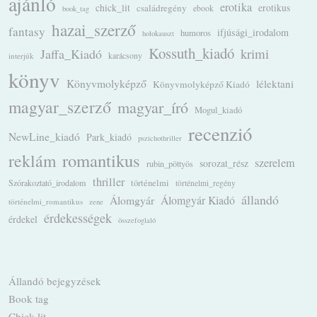
ajánló
erotika
chick_lit
családregény
erotikus
ebook
book_tag
hazai_szerző
fantasy
ifjúsági_irodalom
humoros
holokauszt
Kossuth_kiadó
krimi
Jaffa_Kiadó
karácsony
interjúk
könyv
Könyvmolyképző
lélektani
Könyvmolyképző Kiadó
magyar_szerző
magyar_író
Mogul_kiadó
recenzió
NewLine_kiadó
Park_kiadó
pszichothriller
romantikus
reklám
szerelem
sorozat_rész
rubin_pöttyös
thriller
Szórakoztató_irodalom
történelmi
történelmi_regény
állandó
Álomgyár
Álomgyár Kiadó
történelmi_romantikus
zene
érdekességek
érdekel
összefoglaló
Állandó bejegyzések
Book tag
Chick lit