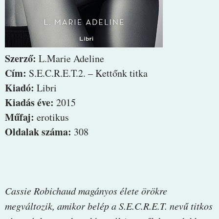
Szerző:
L.Marie Adeline
Cím:
S.E.C.R.E.T.2. – Kettőnk titka
Kiadó:
Libri
Kiadás éve:
2015
Műfaj:
erotikus
Oldalak száma:
308
Cassie Robichaud magányos élete örökre
megváltozik, amikor belép a S.E.C.R.E.T. nevű titkos