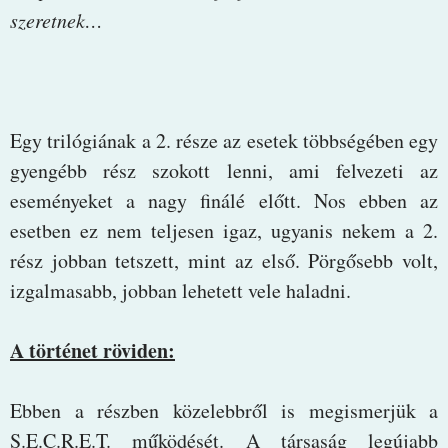
szeretnek…
Egy trilógiának a 2. része az esetek többségében egy
gyengébb rész szokott lenni, ami felvezeti az
eseményeket a nagy finálé előtt. Nos ebben az
esetben ez nem teljesen igaz, ugyanis nekem a 2.
rész jobban tetszett, mint az első. Pörgősebb volt,
izgalmasabb, jobban lehetett vele haladni.
A történet röviden:
Ebben a részben közelebbről is megismerjük a
S.E.C.R.E.T. működését. A társaság legújabb