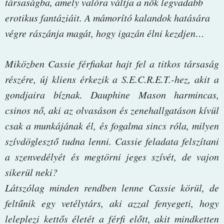
társaságba, amely valóra váltja a nők legvadabb
erotikus fantáziáit. A mámorító kalandok hatására
végre rászánja magát, hogy igazán élni kezdjen…
Miközben Cassie férfiakat hajt fel a titkos társaság
részére, új kliens érkezik a S.E.C.R.E.T.-hez, akit a
gondjaira bíznak. Dauphine Mason harmincas,
csinos nő, aki az olvasáson és zenehallgatáson kívül
csak a munkájának él, és fogalma sincs róla, milyen
szívdöglesztő tudna lenni. Cassie feladata felszítani
a szenvedélyét és megtörni jeges szívét, de vajon
sikerül neki?
Látszólag minden rendben lenne Cassie körül, de
feltűnik egy vetélytárs, aki azzal fenyegeti, hogy
leleplezi kettős életét a férfi előtt, akit mindketten