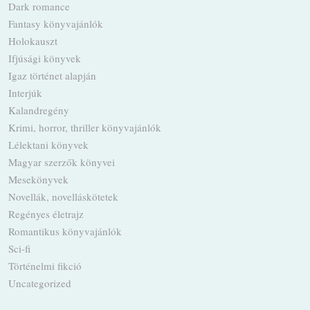
Dark romance
Fantasy könyvajánlók
Holokauszt
Ifjúsági könyvek
Igaz történet alapján
Interjúk
Kalandregény
Krimi, horror, thriller könyvajánlók
Lélektani könyvek
Magyar szerzők könyvei
Mesekönyvek
Novellák, novelláskötetek
Regényes életrajz
Romantikus könyvajánlók
Sci-fi
Történelmi fikció
Uncategorized