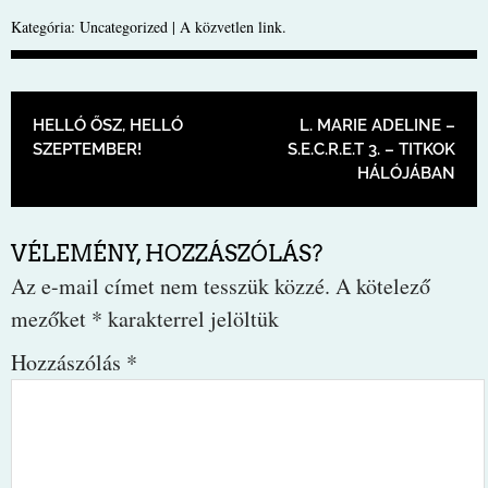
Kategória:
Uncategorized
| A
közvetlen link
.
BEJEGYZÉS NAVIGÁCIÓ
HELLÓ ŐSZ, HELLÓ
L. MARIE ADELINE –
SZEPTEMBER!
S.E.C.R.E.T 3. – TITKOK
HÁLÓJÁBAN
VÉLEMÉNY, HOZZÁSZÓLÁS?
Az e-mail címet nem tesszük közzé.
A kötelező
mezőket
*
karakterrel jelöltük
Hozzászólás
*