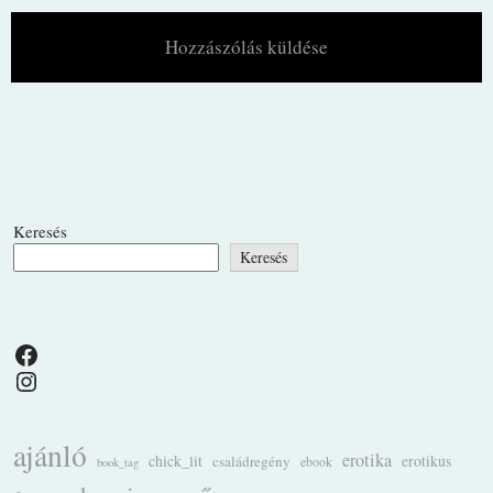
Keresés
Keresés
Facebook
Instagram
ajánló
erotika
chick_lit
családregény
erotikus
ebook
book_tag