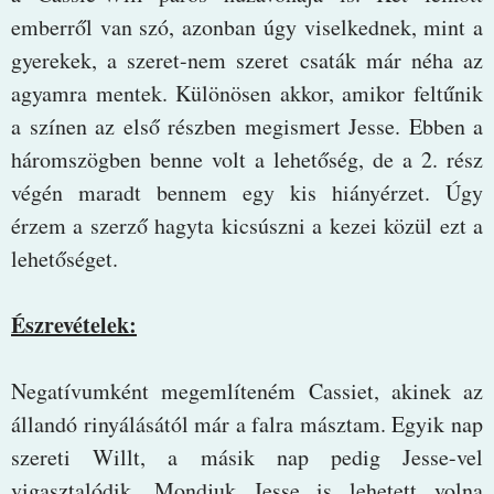
emberről van szó, azonban úgy viselkednek, mint a
gyerekek, a szeret-nem szeret csaták már néha az
agyamra mentek. Különösen akkor, amikor feltűnik
a színen az első részben megismert Jesse. Ebben a
háromszögben benne volt a lehetőség, de a 2. rész
végén maradt bennem egy kis hiányérzet. Úgy
érzem a szerző hagyta kicsúszni a kezei közül ezt a
lehetőséget.
Észrevételek:
Negatívumként megemlíteném Cassiet, akinek az
állandó rinyálásától már a falra másztam. Egyik nap
szereti Willt, a másik nap pedig Jesse-vel
vigasztalódik. Mondjuk Jesse is lehetett volna