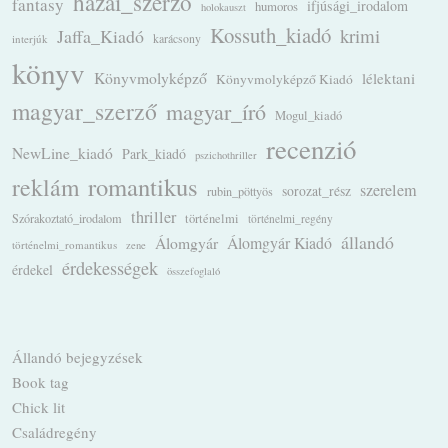
hazai_szerző
fantasy
ifjúsági_irodalom
humoros
holokauszt
Kossuth_kiadó
krimi
Jaffa_Kiadó
karácsony
interjúk
könyv
Könyvmolyképző
lélektani
Könyvmolyképző Kiadó
magyar_szerző
magyar_író
Mogul_kiadó
recenzió
NewLine_kiadó
Park_kiadó
pszichothriller
romantikus
reklám
szerelem
sorozat_rész
rubin_pöttyös
thriller
Szórakoztató_irodalom
történelmi
történelmi_regény
állandó
Álomgyár
Álomgyár Kiadó
történelmi_romantikus
zene
érdekességek
érdekel
összefoglaló
Állandó bejegyzések
Book tag
Chick lit
Családregény