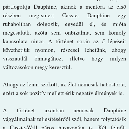
pártfogoltja Dauphine, akinek a mentora az első
részben megismert Cassie. Dauphine egy
ruhaboltban dolgozik, egyedül él, és mióta
megcsalták, azóta sem önbizalma, sem komoly
kapcsolata nincs. A történet során az ő lépéseit
követhetjük nyomon, részesei lehetünk, ahogy
visszatalál önmagához, illetve hogy milyen
változásokon megy keresztül.
Ahogy az lenni szokott, az élet nemcsak habostorta,
ezért a sok pozitív mellett érik negatív élmények is.
A történet azonban nemcsak Dauphine
vágyálmainak teljesítésérőól szól, hanem folytatósik
a Cassie-Will páros huzavonája is. Két felnőtt