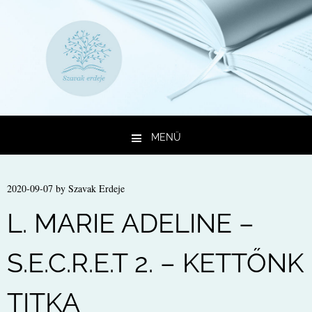
MENÜ
Kilépés a tartalomba
2020-09-07
by
Szavak Erdeje
L. MARIE ADELINE –
S.E.C.R.E.T 2. – KETTŐNK
TITKA